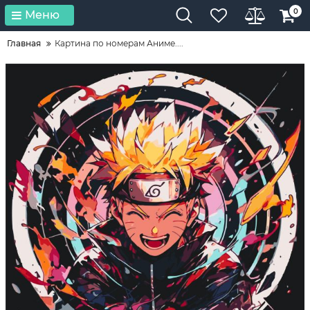
0
Меню
Главная
Картина по номерам Аниме....