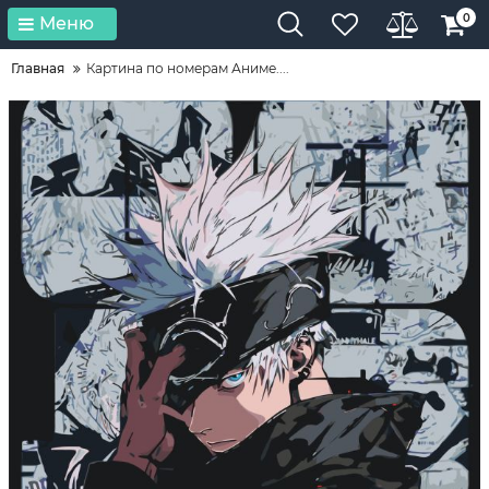
0
Меню
Главная
Картина по номерам Аниме....