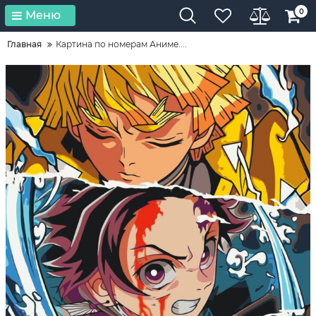
0
Меню
Главная
Картина по номерам Аниме....