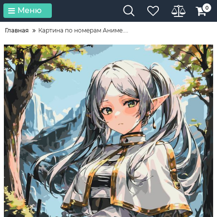
0
Меню
Главная
Картина по номерам Аниме....