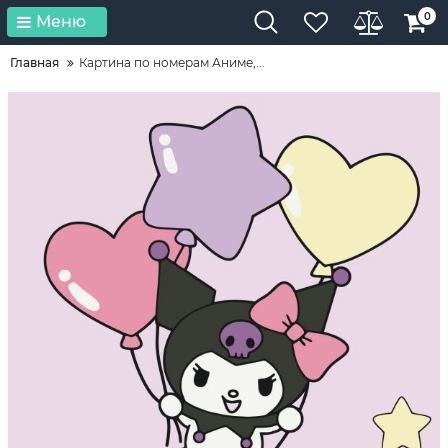
0
Меню
Главная
Картина по номерам Аниме,...