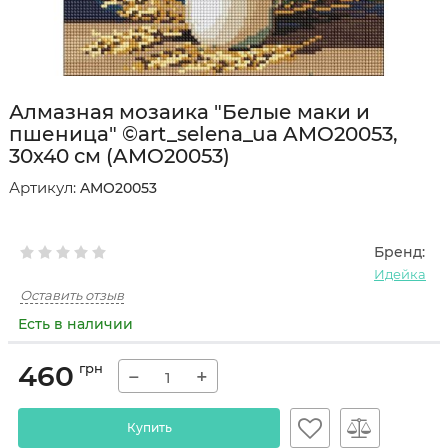
Алмазная мозаика "Белые маки и
пшеница" ©art_selena_ua AMO20053,
30х40 см (AMO20053)
Артикул:
AMO20053
Бренд:
Идейка
Оставить отзыв
Есть в наличии
460
грн
−
+
Купить