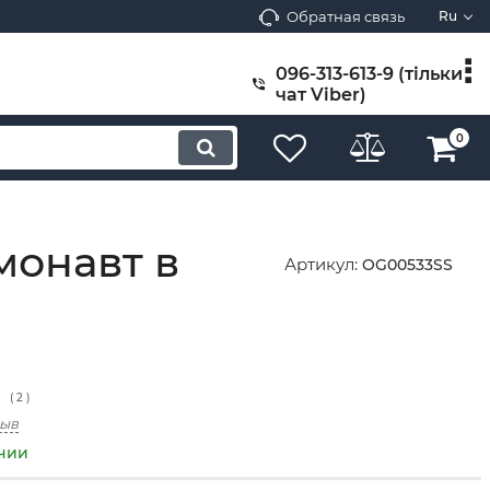
Обратная связь
Ru
096-313-613-9 (тільки
чат Viber)
0
монавт в
Артикул:
OG00533SS
(
2
)
зыв
ичии