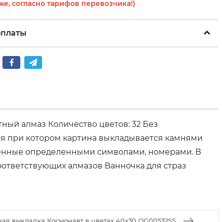
же, согласно тарифов перевозчика!)
оплаты
ный алмаз Количество цветов: 32 Без
ия при котором картина выкладывается камнями
еченные определенными символами, номерами. В
оответствующих алмазов Ванночка для страз
ая выкладка Космонавт в цветах 40x30 OG00532SS