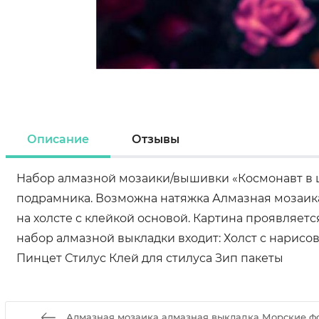
Описание
Отзывы
Набор алмазной мозаики/вышивки «Космонавт в цв
подрамника. Возможна натяжка Алмазная мозаика
на холсте с клейкой основой. Картина проявляе
набор алмазной выкладки входит: Холст с нарис
Пинцет Стилус Клей для стилуса Зип пакеты
Алмазная мозаика алмазная выкладка Морские ф