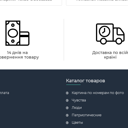
14 днів на
Доставка по всі
овернення товару
країні
Каталог товаров
плата
Картина по номерам по фото
Чувства
Люди
Патриотические
Цветы