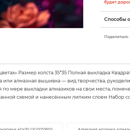
будет доро
Способы 
Поделиться:
етах» Размер холста 35*35 Полная выкладка Квадрат
 или алмазная вышивка — вид творчества, рукодел
тся по мере выкладки алмазиков на свои места, пом
ованной схемой и нанесённым липким слоем Набор с
онарики 40x30 OG00536SS
Алмазная мозаика алмазн