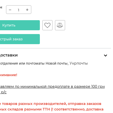
н
−
+
Купить
стрый заказ
доставки
 отделения или почтоматы Новой почты,
Укрпочты
нимание!
равляем по минимальной предоплате в размере 100 грн
 р/с
 товаров разных производителей, отправка заказов
ных складов разными ТТН (! соответственно, доставка