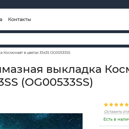
а
Контакты
а Космонавт в цветах 35x35 OG00533SS
лмазная выкладка Кос
3SS (OG00533SS)
Оставить от
Есть в нал