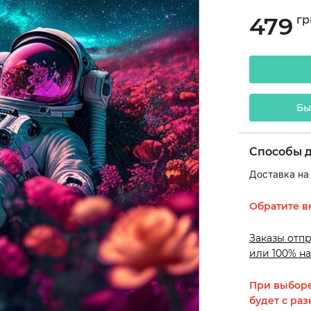
479
гр
Бы
Способы 
Доставка на
Обратите в
Заказы отп
или 100% на
При выборе
будет с раз