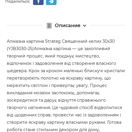
Поделиться:
Описание
Алмазна картина Strateg Священний келих 30х30
(YJB3030-25)Алмазна картина — це захопливий
творчий процес, який поєднує мистецтво,
відпочинок і задоволення від створення власного
шедевра. Крок за кроком маленькі блискучі кристали
перетворюють полотно на яскраву картину, що
мерехтить світлом і привертає увагу. Процес
викладання мозаїки заспокоює, допомагає
зосередитися та дарує відчуття справжнього
творчого натхнення. Це чудовий спосіб відволіктися
від щоденних справ, провести час із задоволенням і
створити яскраву картину власними руками. Готова
робота стане стильним декором для дому,