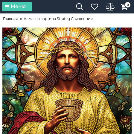
0
Меню
Главная
Алмазна картина Strateg Священний...