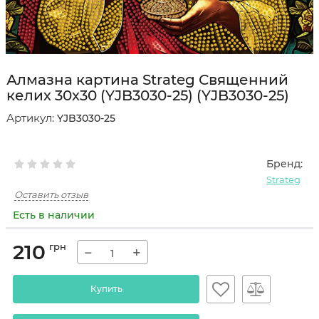
Алмазна картина Strateg Священний
келих 30х30 (YJB3030-25) (YJB3030-25)
Артикул:
YJB3030-25
Бренд:
Strateg
Оставить отзыв
Есть в наличии
210
грн
−
+
Купить