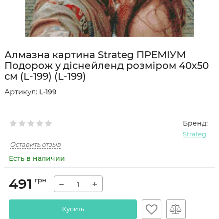
Алмазна картина Strateg ПРЕМІУМ
Подорож у діснейленд розміром 40х50
см (L-199) (L-199)
Артикул:
L-199
Бренд:
Strateg
Оставить отзыв
Есть в наличии
491
грн
−
+
Купить