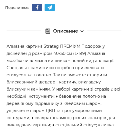
Поделиться:
Описание
Алмазна картина Strateg ПРЕМІУМ Подорож у
діснейленд розміром 40х50 см (L-199) Алмазна
мозаїка чи алмазна вишивка – новий вид аплікації.
Спеціальні намистини потрібно приклеювати
стилусом на полотно. Так ви зможете створити
блискавичний шедевр - картину, викладену
блискучим камінням. У наборі картини зі стразів є всі
необхідні інструменти: ♦ бавовняне полотно на
дерев'яному підрамнику з клейовим шаром,
ущільнене шаром ДВП та пронумерованими
контурами; ♦ квадратні камінці різних кольорів для
викладання картини; ♦ спеціальний стілус; ♦ липка