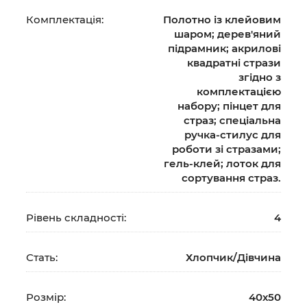
Комплектація:
Полотно із клейовим
шаром; дерев'яний
підрамник; акрилові
квадратні стрази
згідно з
комплектацією
набору; пінцет для
страз; спеціальна
ручка-стилус для
роботи зі стразами;
гель-клей; лоток для
сортування страз.
Рівень складності:
4
Стать:
Хлопчик/Дiвчина
Розмір:
40х50